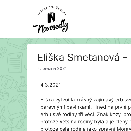
Přeskočit
Eliška Smetanová –
na
obsah
4. března 2021
4.3.2021
Eliška vytvořila krásný zajímavý erb své
barevnými bavlnkami. Hned na první poh
erbu své rodiny tři věci. Znak kozy, p
protože většina rodiny byla a je členy 
protože celá rodina jako správní Morav