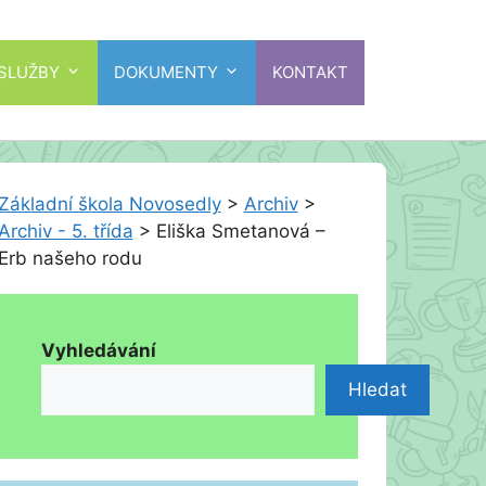
 SLUŽBY
DOKUMENTY
KONTAKT
Základní škola Novosedly
>
Archiv
>
Archiv - 5. třída
>
Eliška Smetanová –
Erb našeho rodu
Vyhledávání
Hledat