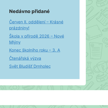
Nedávno přidané
Červen II. oddělení – Krásné
prázdniny!
Škola v přírodě 2026 – Nové
Mlýny
Konec školního roku – 3. A
Čtenářská výzva
Svět Bludišť Drnholec