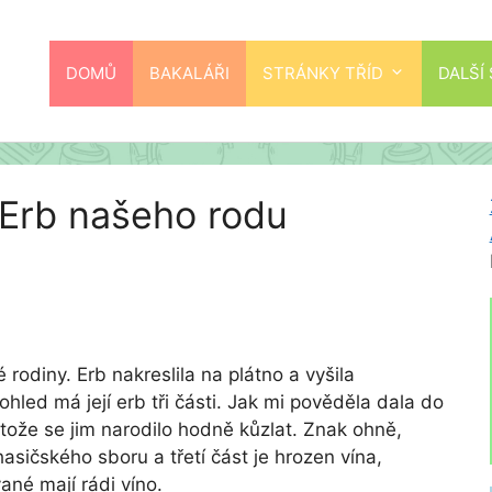
DOMŮ
BAKALÁŘI
STRÁNKY TŘÍD
DALŠÍ
 Erb našeho rodu
 rodiny. Erb nakreslila na plátno a vyšila
led má její erb tři části. Jak mi pověděla dala do
rotože se jim narodilo hodně kůzlat. Znak ohně,
hasičského sboru a třetí část je hrozen vína,
ané mají rádi víno.