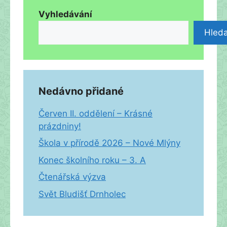
Vyhledávání
Hleda
Nedávno přidané
Červen II. oddělení – Krásné
prázdniny!
Škola v přírodě 2026 – Nové Mlýny
Konec školního roku – 3. A
Čtenářská výzva
Svět Bludišť Drnholec