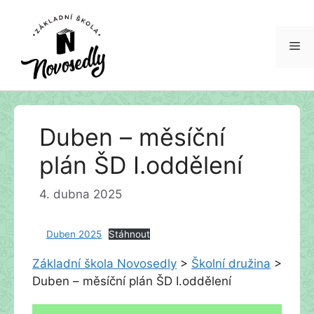
Me
Přeskočit
Duben – měsíční
na
obsah
plán ŠD I.oddělení
4. dubna 2025
Duben 2025
Stáhnout
Základní škola Novosedly
>
Školní družina
>
Duben – měsíční plán ŠD I.oddělení