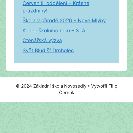
Červen II. oddělení – Krásné
prázdniny!
Škola v přírodě 2026 – Nové Mlýny
Konec školního roku – 3. A
Čtenářská výzva
Svět Bludišť Drnholec
© 2024 Základní škola Novosedly • Vytvořil Filip
Černák