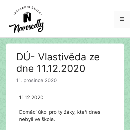
Me
Přeskočit
DÚ- Vlastivěda ze
na
obsah
dne 11.12.2020
11. prosince 2020
11.12.2020
Domácí úkol pro ty žáky, kteří dnes
nebyli ve škole.