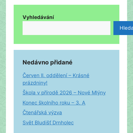
Vyhledávání
Hleda
Nedávno přidané
Červen II. oddělení – Krásné
prázdniny!
Škola v přírodě 2026 – Nové Mlýny
Konec školního roku – 3. A
Čtenářská výzva
Svět Bludišť Drnholec