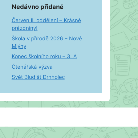
Nedávno přidané
Červen II. oddělení – Krásné
prázdniny!
Škola v přírodě 2026 – Nové
Mlýny
Konec školního roku – 3. A
Čtenářská výzva
Svět Bludišť Drnholec