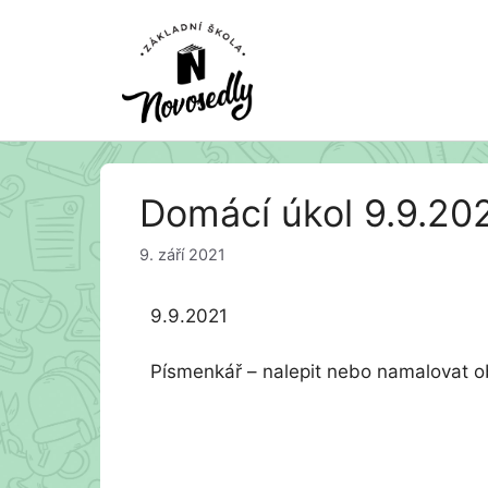
Přeskočit
Domácí úkol 9.9.20
na
obsah
9. září 2021
9.9.2021
Písmenkář – nalepit nebo namalovat o