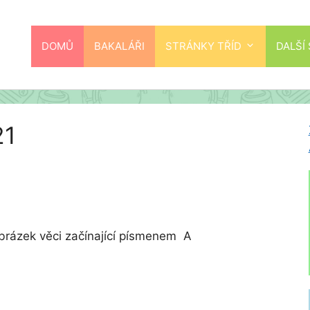
DOMŮ
BAKALÁŘI
STRÁNKY TŘÍD
DALŠÍ
21
brázek věci začínající písmenem A