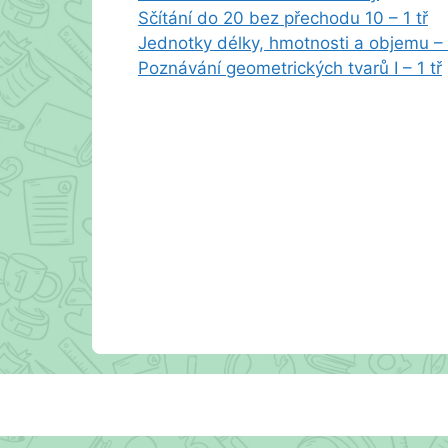
Sčítání do 20 bez přechodu 10 – 1 tř
Jednotky délky, hmotnosti a objemu – 
Poznávání geometrických tvarů I – 1 tř