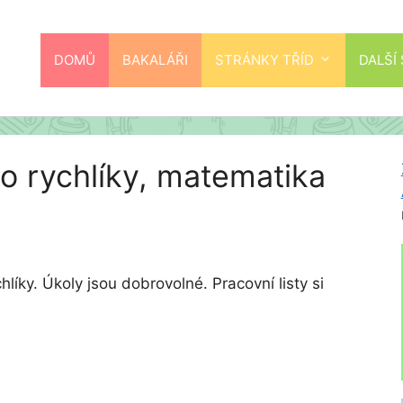
DOMŮ
BAKALÁŘI
STRÁNKY TŘÍD
DALŠÍ
o rychlíky, matematika
íky. Úkoly jsou dobrovolné. Pracovní listy si