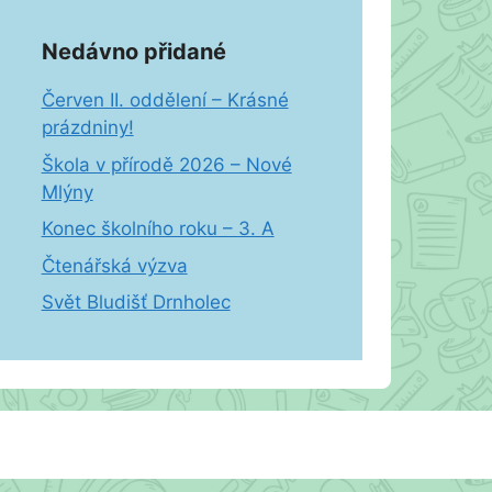
Nedávno přidané
Červen II. oddělení – Krásné
prázdniny!
Škola v přírodě 2026 – Nové
Mlýny
Konec školního roku – 3. A
Čtenářská výzva
Svět Bludišť Drnholec