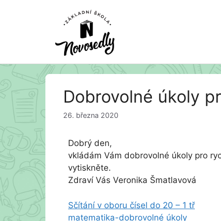
Přeskočit
Dobrovolné úkoly pr
na
obsah
26. března 2020
Dobrý den,
vkládám Vám dobrovolné úkoly pro rychl
vytiskněte.
Zdraví Vás Veronika Šmatlavová
S
čítání v oboru čísel do 20 – 1 tř
matematika-dobrovolné úkoly