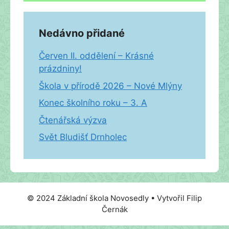
Nedávno přidané
Červen II. oddělení – Krásné
prázdniny!
Škola v přírodě 2026 – Nové Mlýny
Konec školního roku – 3. A
Čtenářská výzva
Svět Bludišť Drnholec
© 2024 Základní škola Novosedly • Vytvořil Filip
Černák