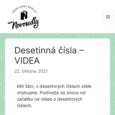
Me
Přeskočit
Desetinná čísla –
na
obsah
VIDEA
22. března 2021
Milí žáci, v desetinných číslech stále
chybujete. Podívejte se znovu od
začátku na videa o desetinných
číslech.