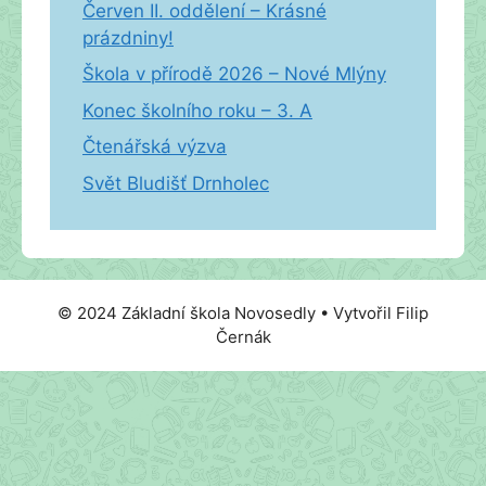
Červen II. oddělení – Krásné
prázdniny!
Škola v přírodě 2026 – Nové Mlýny
Konec školního roku – 3. A
Čtenářská výzva
Svět Bludišť Drnholec
© 2024 Základní škola Novosedly • Vytvořil Filip
Černák