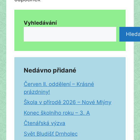
Vyhledávání
Hleda
Nedávno přidané
Červen II. oddělení – Krásné
prázdniny!
Škola v přírodě 2026 – Nové Mlýny
Konec školního roku – 3. A
Čtenářská výzva
Svět Bludišť Drnholec