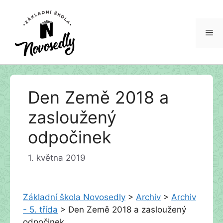
Me
Přeskočit
Den Země 2018 a
na
obsah
zasloužený
odpočinek
1. května 2019
Základní škola Novosedly
>
Archiv
>
Archiv
- 5. třída
>
Den Země 2018 a zasloužený
odpočinek