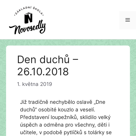
Me
Přeskočit
Den duchů –
na
obsah
26.10.2018
1. května 2019
Již tradičně nechybělo oslavě „Dne
duchů“ osobité kouzlo a veselí.
Představení loupežníků, sklidilo velký
úspěch a odměna pro všechny, děti i
učitele, v podobě pytlíčků s tolárky se