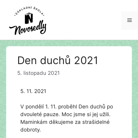
Me
Přeskočit
Den duchů 2021
na
obsah
5. listopadu 2021
5. 11. 2021
V pondělí 1. 11. proběhl Den duchů po
dvouleté pauze. Moc jsme si jej užili.
Maminkám děkujeme za strašidelné
dobroty.