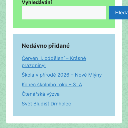
Vyhledávání
Hleda
Nedávno přidané
Červen II. oddělení – Krásné
prázdniny!
Škola v přírodě 2026 – Nové Mlýny
Konec školního roku – 3. A
Čtenářská výzva
Svět Bludišť Drnholec