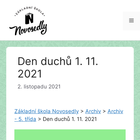
Me
Přeskočit
Den duchů 1. 11.
na
obsah
2021
2. listopadu 2021
Základní škola Novosedly
>
Archiv
>
Archiv
- 5. třída
>
Den duchů 1. 11. 2021