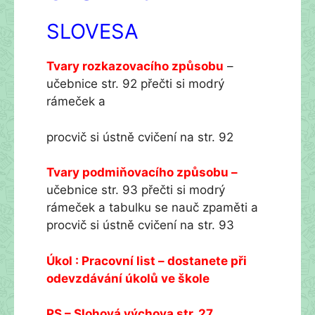
SLOVESA
Tvary rozkazovacího způsobu
–
učebnice str. 92 přečti si modrý
rámeček a
procvič si ústně cvičení na str. 92
Tvary podmiňovacího způsobu –
učebnice str. 93 přečti si modrý
rámeček a tabulku se nauč zpaměti a
procvič si ústně cvičení na str. 93
Úkol : Pracovní list – dostanete při
odevzdávání úkolů ve škole
PS – Slohová výchova str. 27