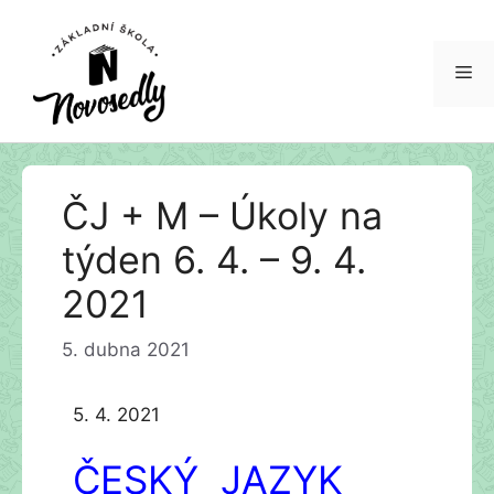
Me
Přeskočit
ČJ + M – Úkoly na
na
obsah
týden 6. 4. – 9. 4.
2021
5. dubna 2021
5. 4. 2021
ČESKÝ JAZYK