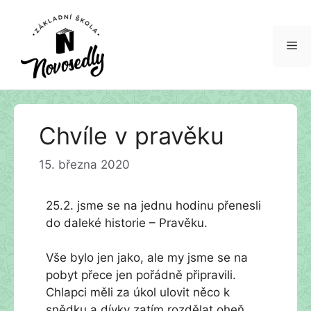
Me
Přeskočit
Chvíle v pravěku
na
obsah
15. března 2020
25.2. jsme se na jednu hodinu přenesli
do daleké historie – Pravěku.
Vše bylo jen jako, ale my jsme se na
pobyt přece jen pořádně připravili.
Chlapci měli za úkol ulovit něco k
snědku a dívky zatím rozdělat oheň.