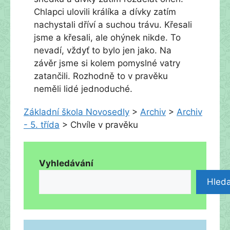
Chlapci ulovili králíka a dívky zatím
nachystali dříví a suchou trávu. Křesali
jsme a křesali, ale ohýnek nikde. To
nevadí, vždyť to bylo jen jako. Na
závěr jsme si kolem pomyslné vatry
zatančili. Rozhodně to v pravěku
neměli lidé jednoduché.
Základní škola Novosedly
>
Archiv
>
Archiv
- 5. třída
>
Chvíle v pravěku
Vyhledávání
Hleda