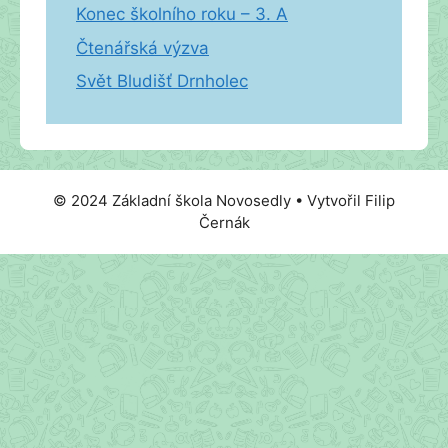
Konec školního roku – 3. A
Čtenářská výzva
Svět Bludišť Drnholec
© 2024 Základní škola Novosedly • Vytvořil Filip
Černák