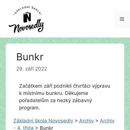
Me
Přeskočit
Bunkr
na
obsah
29. září 2022
Začátkem září podnikli čtvrťáci výpravu
k místnímu bunkru. Děkujeme
pořadatelům za hezký zábavný
program.
Základní škola Novosedly
>
Archiv
>
Archiv
- 4. třída
>
Bunkr