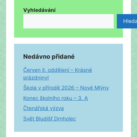
Vyhledávání
Hleda
Nedávno přidané
Červen II. oddělení – Krásné
prázdniny!
Škola v přírodě 2026 – Nové Mlýny
Konec školního roku – 3. A
Čtenářská výzva
Svět Bludišť Drnholec