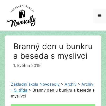
Me
Přeskočit
Branný den u bunkru
na
obsah
a beseda s myslivci
1. května 2019
Základní škola Novosedly
>
Archiv
>
Archiv
- 5. třída
>
Branný den u bunkru a beseda s
myslivci