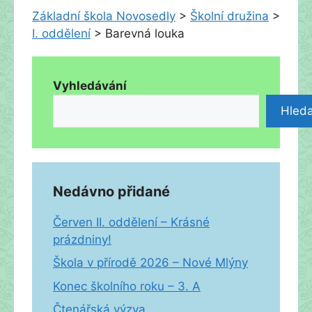
Základní škola Novosedly
>
Školní družina
>
I. oddělení
>
Barevná louka
Vyhledávání
Hleda
Nedávno přidané
Červen II. oddělení – Krásné
prázdniny!
Škola v přírodě 2026 – Nové Mlýny
Konec školního roku – 3. A
Čtenářská výzva