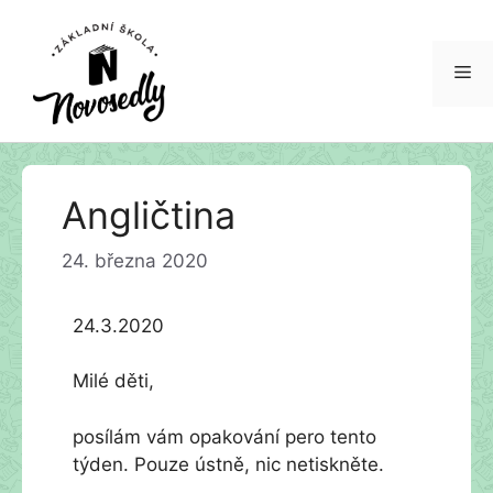
Me
Přeskočit
Angličtina
na
obsah
24. března 2020
24.3.2020
Milé děti,
posílám vám opakování pero tento
týden. Pouze ústně, nic netiskněte.