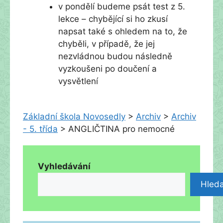
v pondělí budeme psát test z 5.
lekce – chybějící si ho zkusí
napsat také s ohledem na to, že
chyběli, v případě, že jej
nezvládnou budou následně
vyzkoušeni po doučení a
vysvětlení
Základní škola Novosedly
>
Archiv
>
Archiv
- 5. třída
>
ANGLIČTINA pro nemocné
Vyhledávání
Hleda