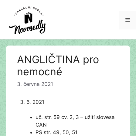
Me
Přeskočit
ANGLIČTINA pro
na
obsah
nemocné
3. června 2021
3. 6. 2021
uč. str. 59 cv. 2, 3 – užití slovesa
CAN
PS str. 49, 50, 51