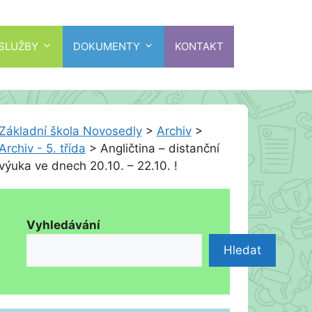
 SLUŽBY
DOKUMENTY
KONTAKT
Základní škola Novosedly
>
Archiv
>
Archiv - 5. třída
>
Angličtina – distanční
výuka ve dnech 20.10. – 22.10. !
Vyhledávání
Hledat