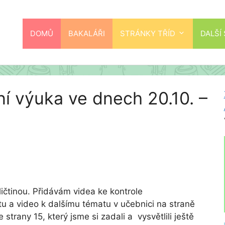
DOMŮ
BAKALÁŘI
STRÁNKY TŘÍD
DALŠÍ
ní výuka ve dnech 20.10. –
ičtinou. Přidávám videa ke kontrole
u a video k dalšímu tématu v učebnici na straně
strany 15, který jsme si zadali a vysvětlili ještě