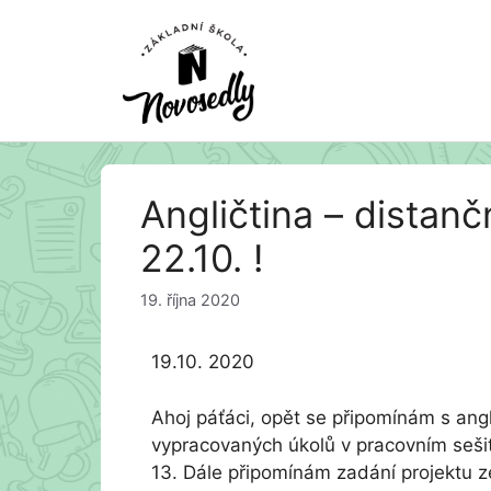
Přeskočit
Angličtina – distanč
na
obsah
22.10. !
19. října 2020
19.10. 2020
Ahoj páťáci, opět se připomínám s angl
vypracovaných úkolů v pracovním sešit
13. Dále připomínám zadání projektu ze 