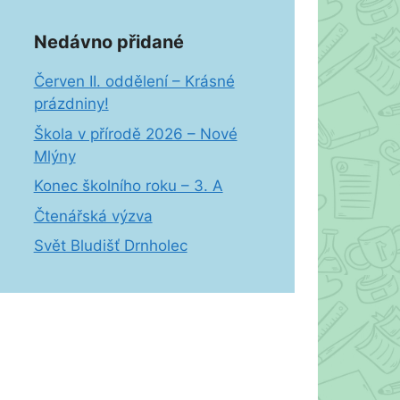
Nedávno přidané
Červen II. oddělení – Krásné
prázdniny!
Škola v přírodě 2026 – Nové
Mlýny
Konec školního roku – 3. A
Čtenářská výzva
Svět Bludišť Drnholec