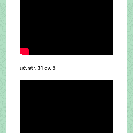
uč. str. 31 cv. 5