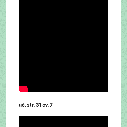
uč. str. 31 cv. 7