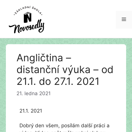
Me
Přeskočit
Angličtina –
na
obsah
distanční výuka – od
21.1. do 27.1. 2021
21. ledna 2021
21.1. 2021
Dobrý den všem, posílám další práci a