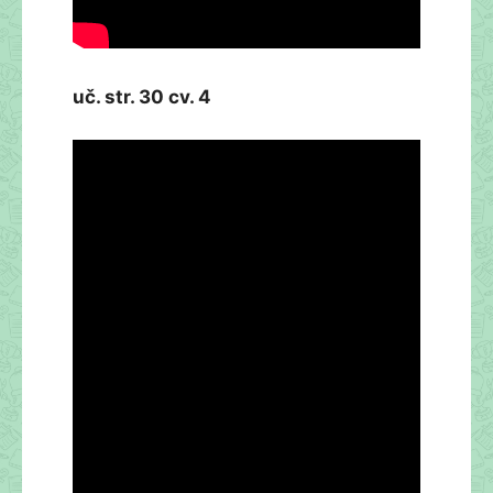
uč. str. 30 cv. 4