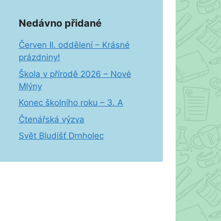
Nedávno přidané
Červen II. oddělení – Krásné
prázdniny!
Škola v přírodě 2026 – Nové
Mlýny
Konec školního roku – 3. A
Čtenářská výzva
Svět Bludišť Drnholec