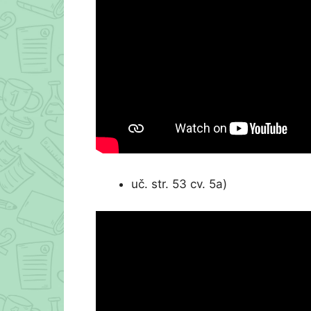
uč. str. 53 cv. 5a)