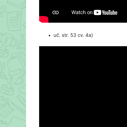
uč. str. 53 cv. 4a)