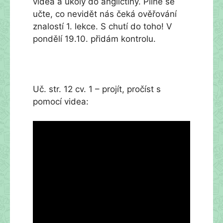
videa a úkoly do angličtiny. Pilně se
učte, co nevidět nás čeká ověřování
znalostí 1. lekce. S chutí do toho! V
pondělí 19.10. přidám kontrolu.
Uč. str. 12 cv. 1 – projít, pročíst s
pomocí videa: