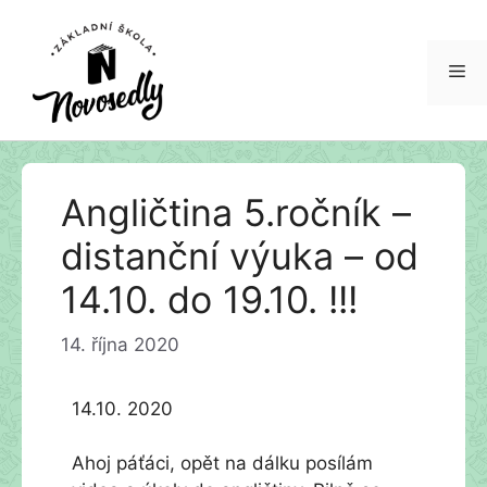
Me
Přeskočit
Angličtina 5.ročník –
na
obsah
distanční výuka – od
14.10. do 19.10. !!!
14. října 2020
14.10. 2020
Ahoj páťáci, opět na dálku posílám