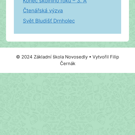
Konec školního roku – 3. A
Čtenářská výzva
Svět Bludišť Drnholec
© 2024 Základní škola Novosedly • Vytvořil Filip
Černák