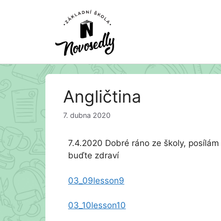
Přeskočit
Angličtina
na
obsah
7. dubna 2020
7.4.2020 Dobré ráno ze školy, posílám 
buďte zdraví
03_09lesson9
03_10lesson10