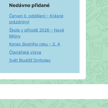
Nedávno přidané
Červen II. oddělení – Krásné
prázdniny!
Škola v přírodě 2026 – Nové
Mlýny
Konec školního roku – 3. A
Čtenářská výzva
Svět Bludišť Drnholec