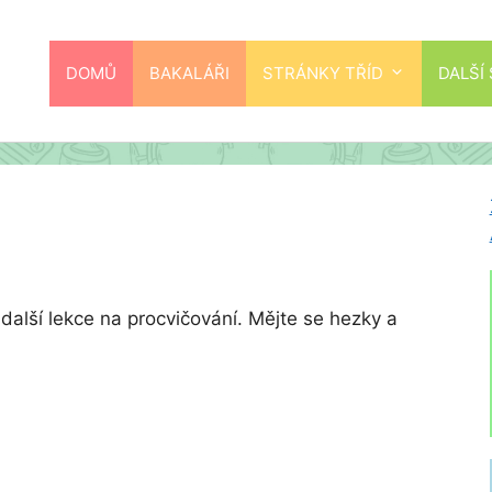
DOMŮ
BAKALÁŘI
STRÁNKY TŘÍD
DALŠÍ
další lekce na procvičování. Mějte se hezky a