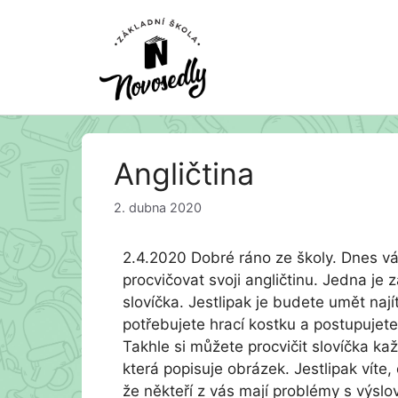
Přeskočit
Angličtina
na
obsah
2. dubna 2020
2.4.2020 Dobré ráno ze školy. Dnes vá
procvičovat svoji angličtinu. Jedna je 
slovíčka. Jestlipak je budete umět nají
potřebujete hrací kostku a postupujete
Takhle si můžete procvičit slovíčka ka
která popisuje obrázek. Jestlipak vít
že někteří z vás mají problémy s výslo