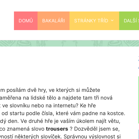
DOMŮ
BAKALÁŘI
STRÁNKY TŘÍD
DALŠÍ
m posílám dvě hry, ve kterých si můžete
zaměřena na lidské tělo a najdete tam tři nová
t ve slovníku nebo na internetu? Ke hře
 od startu podle čísla, které vám padne na kostce.
ždý den. Ve druhé hře je vaším úkolem najít větu,
e, co znamená slovo
trousers
? Dozvěděl jsem se,
vností některých slovíček. Správnou výslovnost si