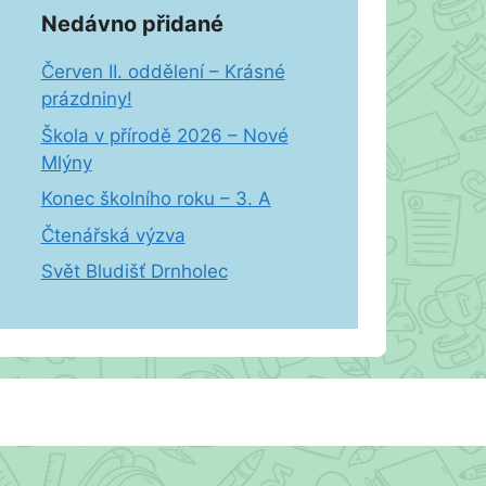
Nedávno přidané
Červen II. oddělení – Krásné
prázdniny!
Škola v přírodě 2026 – Nové
Mlýny
Konec školního roku – 3. A
Čtenářská výzva
Svět Bludišť Drnholec