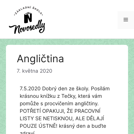
Me
Přeskočit
Angličtina
na
obsah
7. května 2020
7.5.2020 Dobrý den ze školy. Posílám
krásnou knížku z Tečky, která vám
pomůže s procvičením angličtiny.
POTŘETÍ OPAKUJI, ŽE PRACOVNÍ
LISTY SE NETISKNOU, ALE DĚLAJÍ
POUZE ÚSTNĚ! krásný den a buďte
zdraví