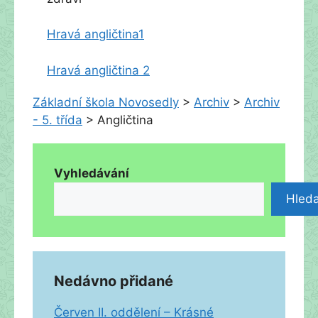
Hravá angličtina1
Hravá angličtina 2
Základní škola Novosedly
>
Archiv
>
Archiv
- 5. třída
>
Angličtina
Vyhledávání
Hleda
Nedávno přidané
Červen II. oddělení – Krásné