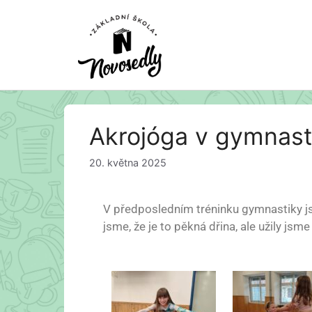
Akrojóga v gymnast
20. května 2025
V předposledním tréninku gymnastiky jsm
jsme, že je to pěkná dřina, ale užily jsme 