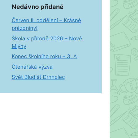
Nedávno přidané
Červen II. oddělení – Krásné
prázdniny!
Škola v přírodě 2026 – Nové
Mlýny
Konec školního roku – 3. A
Čtenářská výzva
Svět Bludišť Drnholec