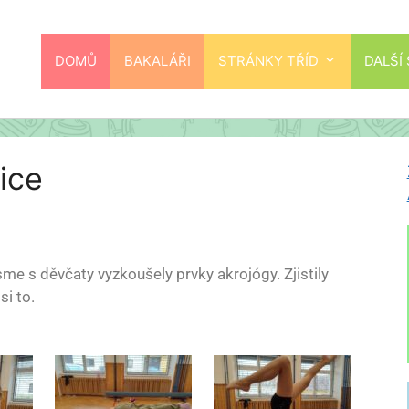
DOMŮ
BAKALÁŘI
STRÁNKY TŘÍD
DALŠÍ
ice
e s děvčaty vyzkoušely prvky akrojógy. Zjistily
si to.