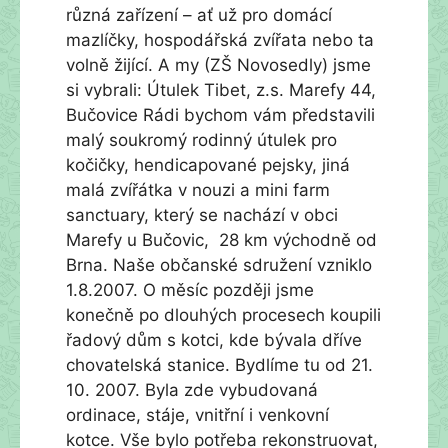
různá zařízení – ať už pro domácí
mazlíčky, hospodářská zvířata nebo ta
volně žijící. A my (ZŠ Novosedly) jsme
si vybrali: Útulek Tibet, z.s. Marefy 44,
Bučovice Rádi bychom vám představili
malý soukromý rodinný útulek pro
kočičky, hendicapované pejsky, jiná
malá zvířátka v nouzi a mini farm
sanctuary, který se nachází v obci
Marefy u Bučovic, 28 km východně od
Brna. Naše občanské sdružení vzniklo
1.8.2007. O měsíc později jsme
konečně po dlouhých procesech koupili
řadový dům s kotci, kde bývala dříve
chovatelská stanice. Bydlíme tu od 21.
10. 2007. Byla zde vybudovaná
ordinace, stáje, vnitřní i venkovní
kotce. Vše bylo potřeba rekonstruovat,