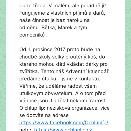
bude třeba. V malém, ale pořádně již
Fungujeme z vlastních příjmů a darů,
naše činnost je bez nároku na
odměnu. Bětka, Marek a tým
pomocníků .
Od 1. prosince 2017 proto bude na
chodbě školy velký proutěný koš, do
kterého mohou děti vkládat dárky pro
zvířátka. Tento náš Adventní kalendář
předáme útulku – jsme v kontaktu.
Věříme, že uděláme radost všem
útulkovým obyvatelům. A o tom přeci
Vánoce jsou J udělat někomu radost…
O chlup líp: nezisková organizace, více
se dozvíte na adrese
https://www.facebook.com/Ochluplíp/
nebo
https://www.ochluplip.cz