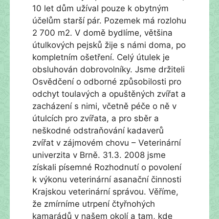
10 let dům užíval pouze k obytným
účelům starší pár. Pozemek má rozlohu
2 700 m2. V domě bydlíme, většina
útulkových pejsků žije s námi doma, po
kompletním ošetření. Celý útulek je
obsluhován dobrovolníky. Jsme držiteli
Osvědčení o odborné způsobilosti pro
odchyt toulavých a opuštěných zvířat a
zacházení s nimi, včetně péče o ně v
útulcích pro zvířata, a pro sběr a
neškodné odstraňování kadaverů
zvířat v zájmovém chovu – Veterinární
univerzita v Brně. 31.3. 2008 jsme
získali písemné Rozhodnutí o povolení
k výkonu veterinární asanační činnosti
Krajskou veterinární správou. Věříme,
že zmírníme utrpení čtyřnohých
kamarádů v našem okolí a tam, kde