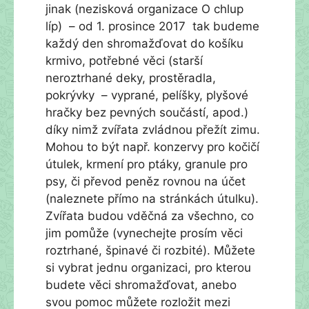
jinak (nezisková organizace O chlup
líp) – od 1. prosince 2017 tak budeme
každý den shromažďovat do košíku
krmivo, potřebné věci (starší
neroztrhané deky, prostěradla,
pokrývky – vyprané, pelíšky, plyšové
hračky bez pevných součástí, apod.)
díky nimž zvířata zvládnou přežít zimu.
Mohou to být např. konzervy pro kočičí
útulek, krmení pro ptáky, granule pro
psy, či převod peněz rovnou na účet
(naleznete přímo na stránkách útulku).
Zvířata budou vděčná za všechno, co
jim pomůže (vynechejte prosím věci
roztrhané, špinavé či rozbité). Můžete
si vybrat jednu organizaci, pro kterou
budete věci shromažďovat, anebo
svou pomoc můžete rozložit mezi