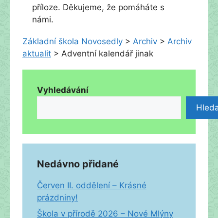
příloze. Děkujeme, že pomáháte s
námi.
Základní škola Novosedly
>
Archiv
>
Archiv
aktualit
>
Adventní kalendář jinak
Vyhledávání
Hleda
Nedávno přidané
Červen II. oddělení – Krásné
prázdniny!
Škola v přírodě 2026 – Nové Mlýny