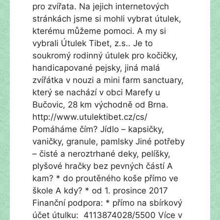
pro zvířata. Na jejich internetových
stránkách jsme si mohli vybrat útulek,
kterému můžeme pomoci. A my si
vybrali Útulek Tibet, z.s.. Je to
soukromý rodinný útulek pro kočičky,
handicapované pejsky, jiná malá
zvířátka v nouzi a mini farm sanctuary,
který se nachází v obci Marefy u
Bučovic, 28 km východně od Brna.
http://www.utulektibet.cz/cs/
Pomáháme čím? Jídlo – kapsičky,
vaničky, granule, pamlsky Jiné potřeby
– čisté a neroztrhané deky, pelíšky,
plyšové hračky bez pevných částí A
kam? * do proutěného koše přímo ve
škole A kdy? * od 1. prosince 2017
Finanční podpora: * přímo na sbírkový
účet útulku: 4113874028/5500 Více v