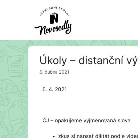
Přeskočit
Úkoly – distanční vý
na
obsah
6. dubna 2021
6. 4. 2021
ČJ – opakujeme vyjmenovaná slova
zkus si napsat diktát podle vide