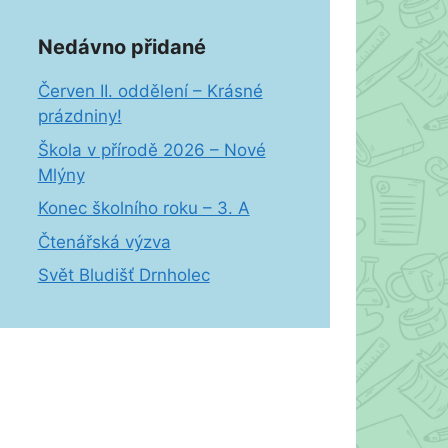
Nedávno přidané
Červen II. oddělení – Krásné
prázdniny!
Škola v přírodě 2026 – Nové
Mlýny
Konec školního roku – 3. A
Čtenářská výzva
Svět Bludišť Drnholec