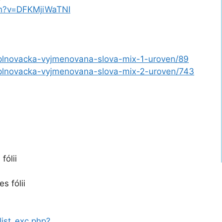
ch?v=DFKMjiWaTNI
plnovacka-vyjmenovana-slova-mix-1-uroven/89
plnovacka-vyjmenovana-slova-mix-2-uroven/743
fólii
es fólii
list_exc.php?