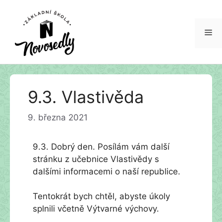
Me
Přeskočit
9.3. Vlastivěda
na
obsah
9. března 2021
9.3. Dobrý den. Posílám vám další
stránku z učebnice Vlastivědy s
dalšími informacemi o naší republice.
Tentokrát bych chtěl, abyste úkoly
splnili včetně Výtvarné výchovy.