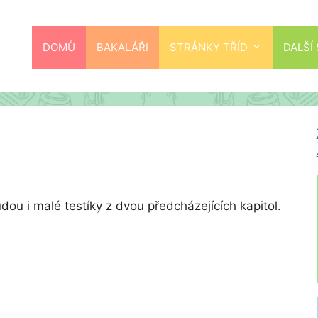
DOMŮ
BAKALÁŘI
STRÁNKY TŘÍD
DALŠÍ
dou i malé testíky z dvou předcházejících kapitol.