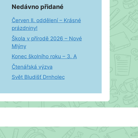
Nedávno přidané
Červen II. oddělení – Krásné
prázdniny!
Škola v přírodě 2026 – Nové
Mlýny
Konec školního roku – 3. A
Čtenářská výzva
Svět Bludišť Drnholec