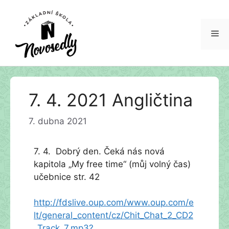
Me
Přeskočit
7. 4. 2021 Angličtina
na
obsah
7. dubna 2021
7. 4. Dobrý den. Čeká nás nová
kapitola „My free time“ (můj volný čas)
učebnice str. 42
http://fdslive.oup.com/www.oup.com/e
lt/general_content/cz/Chit_Chat_2_CD2
_Track_7.mp3?