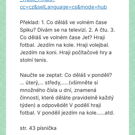
cc=cz&selLanguage=cs&mode=hub
Překlad: 1. Co děláš ve volném čase
Spiku? Dívám se na televizi. 2. A čtu. 3.
Co děláš ve volném čase Jet? Hraji
fotbal. Jezdím na kole. Hraji volejbal.
Jezdím na koni. Hraji počítačové hry a
stolní tenis.
Naučte se zeptat: Co děláš v pondělí?
… úterý,… středy,…..(všimněte si
množného čísla u dní, znamená
činnosti, které děláte pravidelně každý
týden) a odpovědět V podělí hraji
fotbal. V pondělí jezdím na kole……atd.
str. 43 písnička