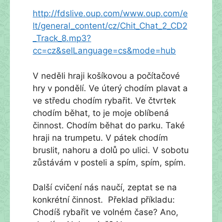
http://fdslive.oup.com/www.oup.com/e
lt/general_content/cz/Chit_Chat_2_CD2
_Track_8.mp3?
cc=cz&selLanguage=cs&mode=hub
V neděli hraji košíkovou a počítačové
hry v pondělí. Ve úterý chodím plavat a
ve středu chodím rybařit. Ve čtvrtek
chodím běhat, to je moje oblíbená
činnost. Chodím běhat do parku. Také
hraji na trumpetu. V pátek chodím
bruslit, nahoru a dolů po ulici. V sobotu
zůstávám v posteli a spím, spím, spím.
Další cvičení nás naučí, zeptat se na
konkrétní činnost. Překlad příkladu:
Chodíš rybařit ve volném čase? Ano,