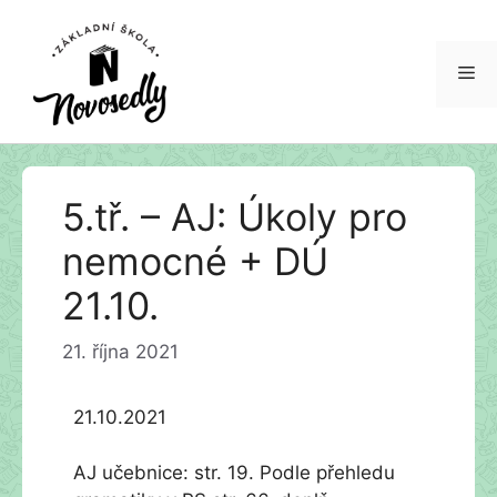
Me
Přeskočit
5.tř. – AJ: Úkoly pro
na
obsah
nemocné + DÚ
21.10.
21. října 2021
21.10.2021
AJ učebnice: str. 19. Podle přehledu