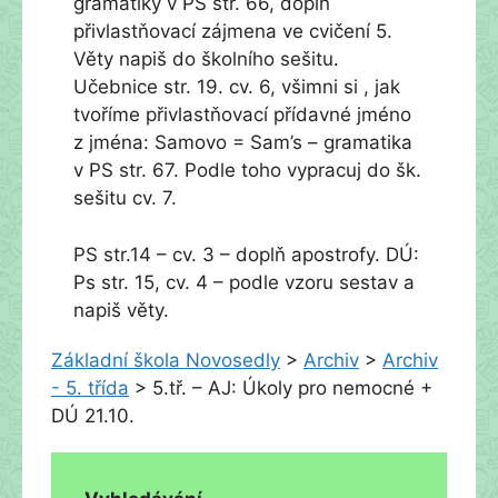
gramatiky v PS str. 66, doplň
přivlastňovací zájmena ve cvičení 5.
Věty napiš do školního sešitu.
Učebnice str. 19. cv. 6, všimni si , jak
tvoříme přivlastňovací přídavné jméno
z jména: Samovo = Sam’s – gramatika
v PS str. 67. Podle toho vypracuj do šk.
sešitu cv. 7.
PS str.14 – cv. 3 – doplň apostrofy. DÚ:
Ps str. 15, cv. 4 – podle vzoru sestav a
napiš věty.
Základní škola Novosedly
>
Archiv
>
Archiv
- 5. třída
>
5.tř. – AJ: Úkoly pro nemocné +
DÚ 21.10.