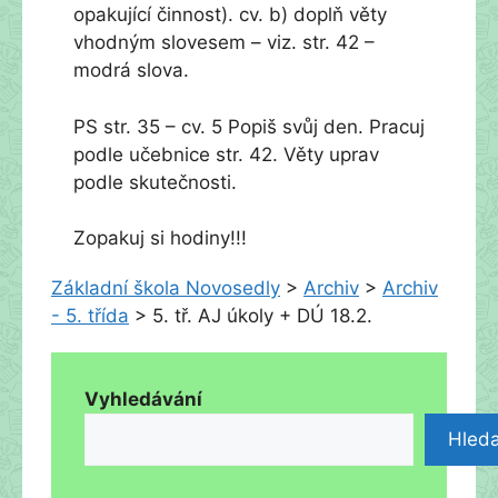
opakující činnost). cv. b) doplň věty
vhodným slovesem – viz. str. 42 –
modrá slova.
PS str. 35 – cv. 5 Popiš svůj den. Pracuj
podle učebnice str. 42. Věty uprav
podle skutečnosti.
Zopakuj si hodiny!!!
Základní škola Novosedly
>
Archiv
>
Archiv
- 5. třída
>
5. tř. AJ úkoly + DÚ 18.2.
Vyhledávání
Hleda