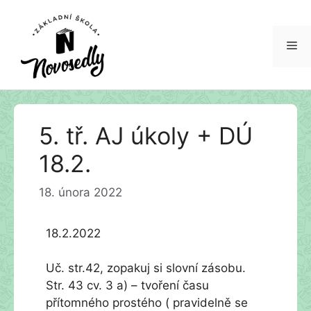
Me
Přeskočit
5. tř. AJ úkoly + DÚ
na
obsah
18.2.
18. února 2022
18.2.2022
Uč. str.42, zopakuj si slovní zásobu.
Str. 43 cv. 3 a) – tvoření času
přítomného prostého ( pravidelně se