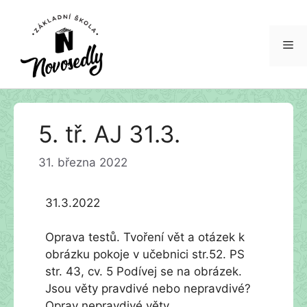
Me
Přeskočit
5. tř. AJ 31.3.
na
obsah
31. března 2022
31.3.2022
Oprava testů. Tvoření vět a otázek k
obrázku pokoje v učebnici str.52. PS
str. 43, cv. 5 Podívej se na obrázek.
Jsou věty pravdivé nebo nepravdivé?
Oprav nepravdivé věty.