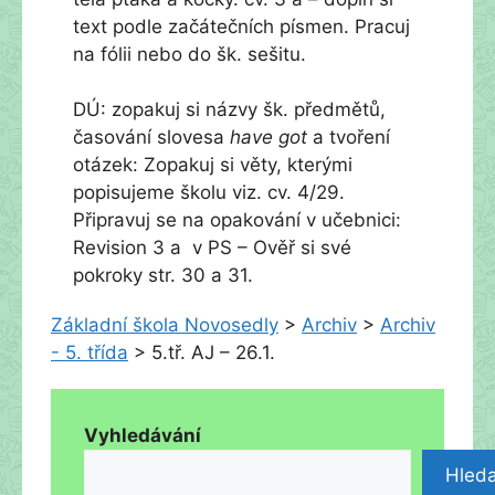
text podle začátečních písmen. Pracuj
na fólii nebo do šk. sešitu.
DÚ: zopakuj si názvy šk. předmětů,
časování slovesa
have got
a tvoření
otázek: Zopakuj si věty, kterými
popisujeme školu viz. cv. 4/29.
Připravuj se na opakování v učebnici:
Revision 3 a v PS – Ověř si své
pokroky str. 30 a 31.
Základní škola Novosedly
>
Archiv
>
Archiv
- 5. třída
>
5.tř. AJ – 26.1.
Vyhledávání
Hleda