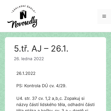
Me
Přeskočit
5.tř. AJ – 26.1.
na
obsah
26. ledna 2022
26.1.2022
PS: Kontrola DÚ cv. 4/29.
U4. str. 37 cv. 1,2 a,b,c. Zopakuj si
názvy částí lidského těla, odhadni části
těla ptáka a kočky. cv. 3 a – doplň si