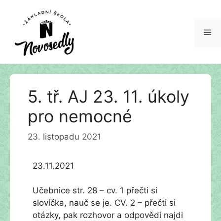
Me
Přeskočit
5. tř. AJ 23. 11. úkoly
na
obsah
pro nemocné
23. listopadu 2021
23.11.2021
Učebnice str. 28 – cv. 1 přečti si
slovíčka, nauč se je. CV. 2 – přečti si
otázky, pak rozhovor a odpovědi najdi