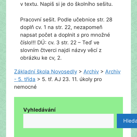
v textu. Napiš si je do školního sešitu.
Pracovní sešit. Podle učebnice str. 28
doplň cv. 1 na str. 22, nezapomeň
napsat počet a doplnit
s
pro množné
číslo!!! DÚ: cv. 3 str. 22 – Teď ve
slovním čtverci najdi názvy věcí z
obrázku ke cv, 2.
Základní škola Novosedly
>
Archiv
>
Archiv
- 5. třída
>
5. tř. AJ 23. 11. úkoly pro
nemocné
Vyhledávání
Hleda