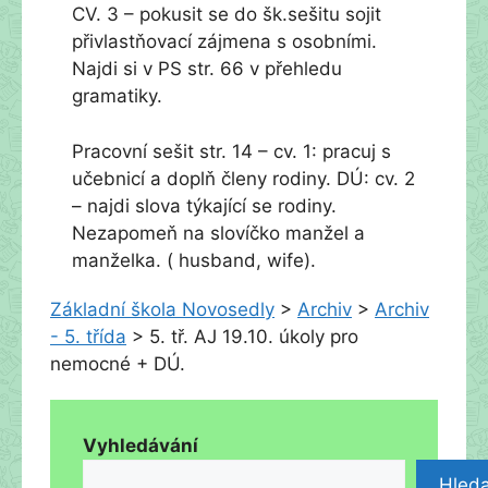
CV. 3 – pokusit se do šk.sešitu sojit
přivlastňovací zájmena s osobními.
Najdi si v PS str. 66 v přehledu
gramatiky.
Pracovní sešit str. 14 – cv. 1: pracuj s
učebnicí a doplň členy rodiny. DÚ: cv. 2
– najdi slova týkající se rodiny.
Nezapomeň na slovíčko manžel a
manželka. ( husband, wife).
Základní škola Novosedly
>
Archiv
>
Archiv
- 5. třída
>
5. tř. AJ 19.10. úkoly pro
nemocné + DÚ.
Vyhledávání
Hleda