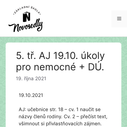
Me
Přeskočit
5. tř. AJ 19.10. úkoly
na
obsah
pro nemocné + DÚ.
19. října 2021
19.10.2021
AJ: učebnice str. 18 – cv. 1 naučit se
názvy členů rodiny. Cv. 2 – přečíst text,
všimnout si přivlastňovacích zájmen.