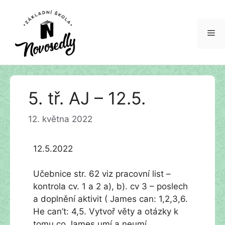
Me
Přeskočit
5. tř. AJ – 12.5.
na
obsah
12. května 2022
12.5.2022
Učebnice str. 62 viz pracovní list –
kontrola cv. 1 a 2 a), b). cv 3 – poslech
a doplnění aktivit ( James can: 1,2,3,6.
He can’t: 4,5. Vytvoř věty a otázky k
tomu co James umí a neumí.