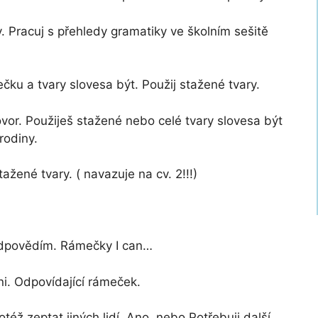
y. Pracuj s přehledy gramatiky ve školním sešitě
ečku a tvary slovesa být. Použij stažené tvary.
ovor. Použiješ stažené nebo celé tvary slovesa být
rodiny.
ažené tvary. ( navazuje na cv. 2!!!)
k odpovědím. Rámečky I can…
i. Odpovídající rámeček.
éž zeptat jiných lidí. Ano. nebo Potřebuji další