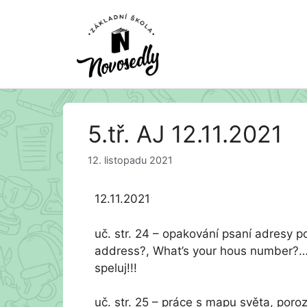
Přeskočit
5.tř. AJ 12.11.2021
na
obsah
12. listopadu 2021
12.11.2021
uč. str. 24 – opakování psaní adresy p
address?, What’s your hous number?……N
speluj!!!
uč. str. 25 – práce s mapu světa, po