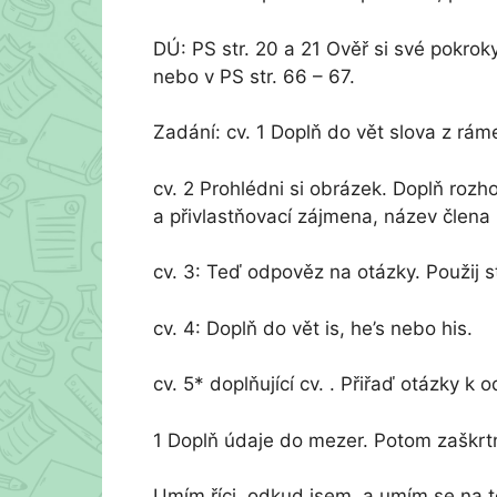
DÚ: PS str. 20 a 21 Ověř si své pokrok
nebo v PS str. 66 – 67.
Zadání: cv. 1 Doplň do vět slova z rám
cv. 2 Prohlédni si obrázek. Doplň rozh
a přivlastňovací zájmena, název člena 
cv. 3: Teď odpověz na otázky. Použij st
cv. 4: Doplň do vět is, he’s nebo his.
cv. 5* doplňující cv. . Přiřaď otázky 
1 Doplň údaje do mezer. Potom zaškrtn
Umím říci, odkud jsem, a umím se na tot