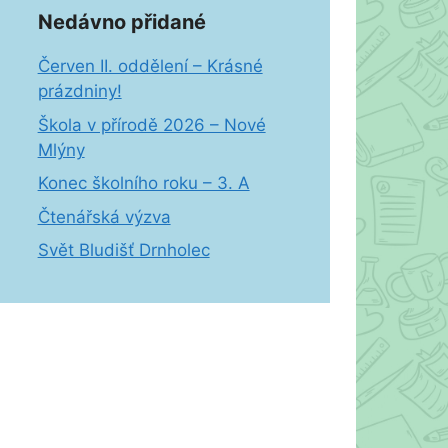
Nedávno přidané
Červen II. oddělení – Krásné
prázdniny!
Škola v přírodě 2026 – Nové
Mlýny
Konec školního roku – 3. A
Čtenářská výzva
Svět Bludišť Drnholec