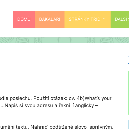
DOMŮ
BAKALÁŘI
STRÁNKY TŘÍD
DALŠÍ
odle poslechu. Použití otázek: cv. 4b)What’s your
apiš si svou adresu a řekni jí anglicky –
rozumění textu. Nahraď podtržené slovo správným.