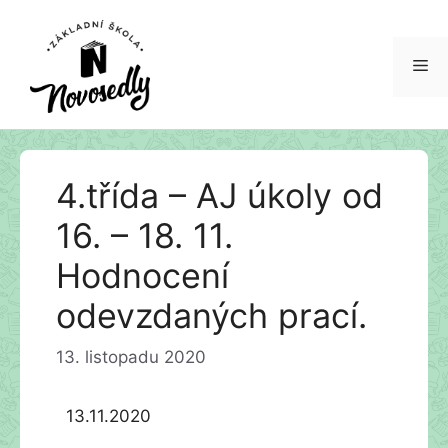
Me
Přeskočit
4.třída – AJ úkoly od
na
obsah
16. – 18. 11.
Hodnocení
odevzdaných prací.
13. listopadu 2020
13.11.2020