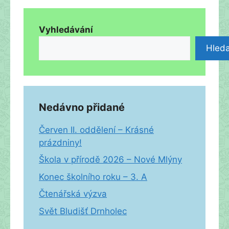
Vyhledávání
Hleda
Nedávno přidané
Červen II. oddělení – Krásné
prázdniny!
Škola v přírodě 2026 – Nové Mlýny
Konec školního roku – 3. A
Čtenářská výzva
Svět Bludišť Drnholec