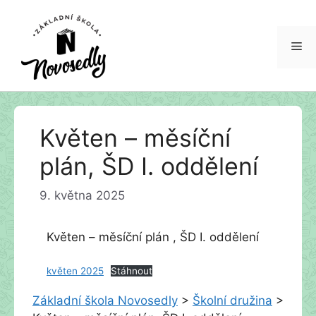
Me
Přeskočit
Květen – měsíční
na
obsah
plán, ŠD I. oddělení
9. května 2025
Květen – měsíční plán , ŠD I. oddělení
květen 2025
Stáhnout
Základní škola Novosedly
>
Školní družina
>