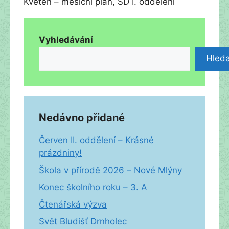
Květen – měsíční plán, ŠD I. oddělení
Vyhledávání
Hleda
Nedávno přidané
Červen II. oddělení – Krásné
prázdniny!
Škola v přírodě 2026 – Nové Mlýny
Konec školního roku – 3. A
Čtenářská výzva
Svět Bludišť Drnholec