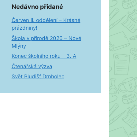
Nedávno přidané
Červen II. oddělení – Krásné
prázdniny!
Škola v přírodě 2026 – Nové
Mlýny
Konec školního roku – 3. A
Čtenářská výzva
Svět Bludišť Drnholec