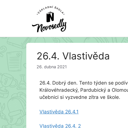
Přeskočit
26.4. Vlastivěda
na
obsah
26. dubna 2021
26.4. Dobrý den. Tento týden se podívát
Královéhradecký, Pardubický a Olomo
učebnici si vyzvedne zítra ve škole.
Vlastivěda 26.4.1
Vlastivěda 26.4. 2