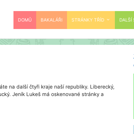
DOMŮ
BAKALÁŘI
STRÁNKY TŘÍD
DALŠÍ
e na další čtyři kraje naší republiky. Liberecký,
ucký. Jeník Lukeš má oskenované stránky a