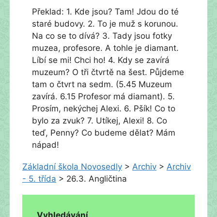
Překlad: 1. Kde jsou? Tam! Jdou do té
staré budovy. 2. To je muž s korunou.
Na co se to dívá? 3. Tady jsou fotky
muzea, profesore. A tohle je diamant.
Líbí se mi! Chci ho! 4. Kdy se zavírá
muzeum? O tři čtvrtě na šest. Půjdeme
tam o čtvrt na sedm. (5.45 Muzeum
zavírá. 6.15 Profesor má diamant). 5.
Prosím, nekýchej Alexi. 6. Pšík! Co to
bylo za zvuk? 7. Utíkej, Alexi! 8. Co
teď, Penny? Co budeme dělat? Mám
nápad!
Základní škola Novosedly
>
Archiv
>
Archiv
- 5. třída
>
26.3. Angličtina
Vyhledávání