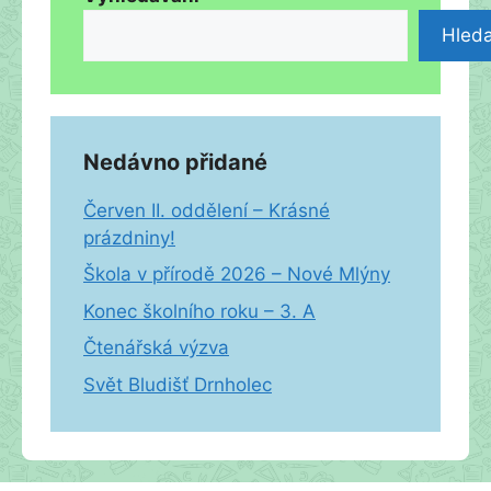
Hleda
Nedávno přidané
Červen II. oddělení – Krásné
prázdniny!
Škola v přírodě 2026 – Nové Mlýny
Konec školního roku – 3. A
Čtenářská výzva
Svět Bludišť Drnholec