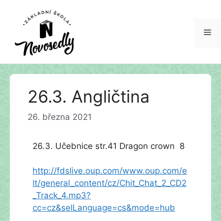
Me
Přeskočit
26.3. Angličtina
na
obsah
26. března 2021
26.3. Učebnice str.41 Dragon crown 8
http://fdslive.oup.com/www.oup.com/e
lt/general_content/cz/Chit_Chat_2_CD2
_Track_4.mp3?
cc=cz&selLanguage=cs&mode=hub