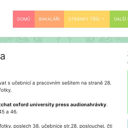
DOMŮ
BAKALÁŘI
STRÁNKY TŘÍD
DALŠÍ
na
at s učebnicí a pracovním sešitem na straně 28.
fotky.
tchat oxford university press audionahrávky
.
5 a 46.
otky, poslech 38, učebnice str.28, poslouchej, čti