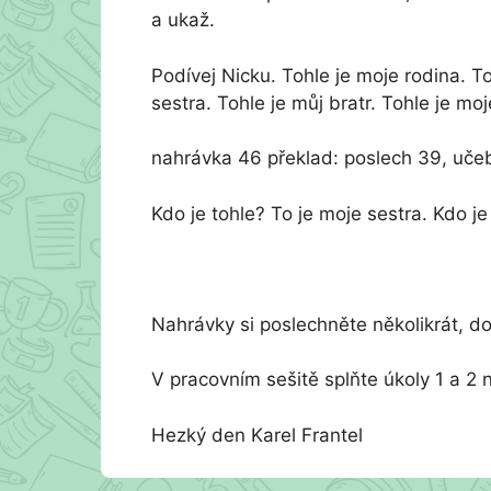
a ukaž.
Podívej Nicku. Tohle je moje rodina. T
sestra. Tohle je můj bratr. Tohle je mo
nahrávka 46 překlad: poslech 39, učebn
Kdo je tohle? To je moje sestra. Kdo je
Nahrávky si poslechněte několikrát, d
V pracovním sešitě splňte úkoly 1 a 2 n
Hezký den Karel Frantel