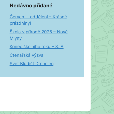
Nedávno přidané
Červen II. oddělení – Krásné
prázdniny!
Škola v přírodě 2026 – Nové
Mlýny
Konec školního roku – 3. A
Čtenářská výzva
Svět Bludišť Drnholec