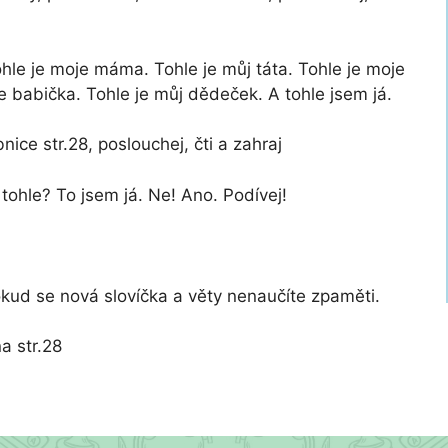
ohle je moje máma. Tohle je můj táta. Tohle je moje
je babička. Tohle je můj dědeček. A tohle jsem já.
ice str.28, poslouchej, čti a zahraj
 tohle? To jsem já. Ne! Ano. Podívej!
okud se nová slovíčka a věty nenaučíte zpaměti.
a str.28