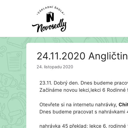
Přeskočit
24.11.2020 Angličti
na
obsah
24. listopadu 2020
23.11. Dobrý den. Dnes budeme pracov
Začínáme novou lekci,lekci 6 Rodinné 
Otevřete si na internetu nahrávky,
Chi
Dnes budeme pracovat s nahrávkami 4
nahrávka 45 překlad: lekce 6, rodinné f