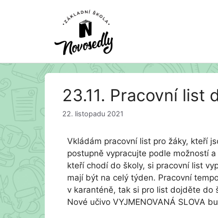
Přeskočit
23.11. Pracovní list
na
obsah
22. listopadu 2021
Vkládám pracovní list pro žáky, kteří j
postupně vypracujte podle možností a z
kteří chodí do školy, si pracovní list 
mají být na celý týden. Pracovní tem
v karanténě, tak si pro list dojděte do
Nové učivo VYJMENOVANÁ SLOVA budem