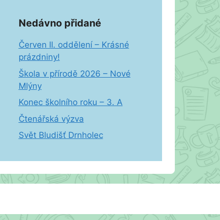
Nedávno přidané
Červen II. oddělení – Krásné
prázdniny!
Škola v přírodě 2026 – Nové
Mlýny
Konec školního roku – 3. A
Čtenářská výzva
Svět Bludišť Drnholec