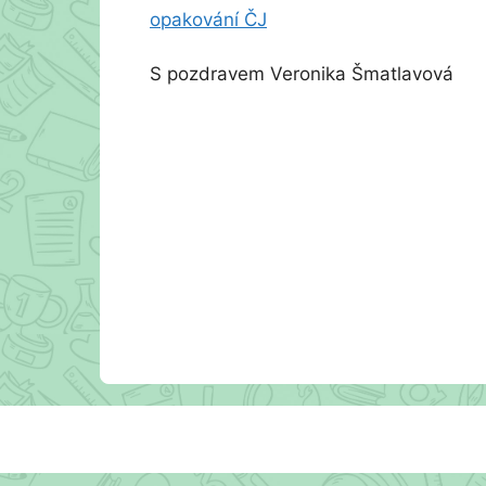
op
akování
ČJ
S pozdravem Veronika Šmatlavová