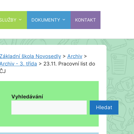
 SLUŽBY
DOKUMENTY
KONTAKT
Základní škola Novosedly
>
Archiv
>
Archiv - 3. třída
>
23.11. Pracovní list do
ČJ
Vyhledávání
Hledat