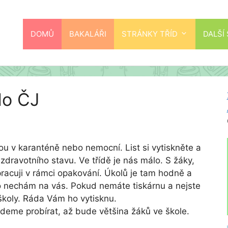
DOMŮ
BAKALÁŘI
STRÁNKY TŘÍD
DALŠÍ
 do ČJ
sou v karanténě nebo nemocní. List si vytiskněte a
dravotního stavu. Ve třídě je nás málo. S žáky,
vypracuji v rámci opakování. Úkolů je tam hodně a
po nechám na vás. Pokud nemáte tiskárnu a nejste
 školy. Ráda Vám ho vytisknu.
e probírat, až bude většina žáků ve škole.